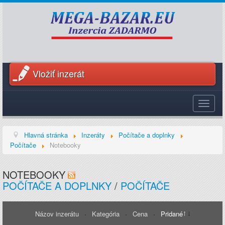
Vložiť inzerát
Toggle
navigat
Hlavná stránka
Inzeráty
Počítače a doplnky
Počítače
Notebooky
NOTEBOOKY
POČÍTAČE A DOPLNKY
/
POČÍTAČE
Názov inzerátu
Kategória
Cena
Pridané