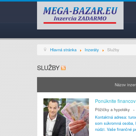
Hlavná stránka
Inzeráty
Služby
SLUŽBY
Názov inze
Ponúknite financov
Pôžičky a hypotéky
Kontaktná adresa: tur
som súkromná osoba, k
núdzi. Vaše finančné 