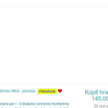
Kúpiť hn
dentov Nitra - ponuka
PRENÁJOM
145,0
vanie pre 1 - 2 študentov Univerzity Konštantína
13.07.