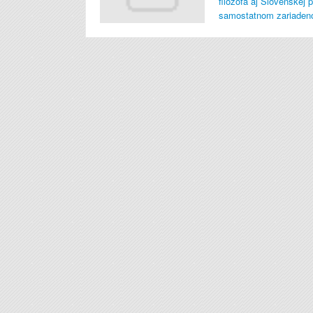
filozofa aj Slovenskej 
samostatnom zariaden