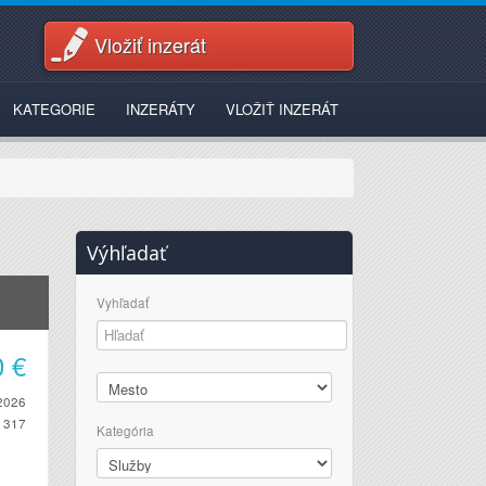
Vložiť inzerát
KATEGORIE
INZERÁTY
VLOŽIŤ INZERÁT
Výhľadať
Vyhľadať
0
€
2026
317
Kategória