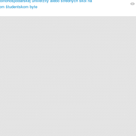
poľnohospodárskej univerzity alebo stredných škôl na
om študentskom byte