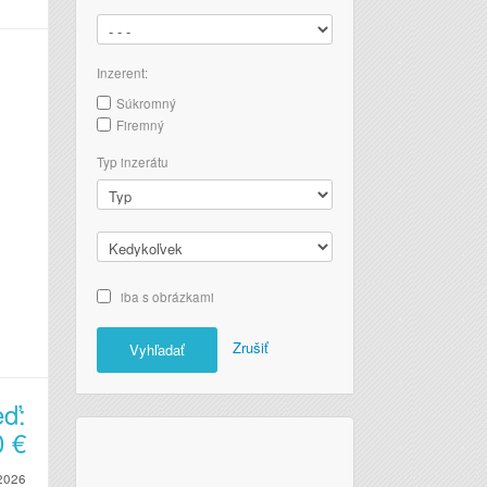
Inzerent:
Súkromný
Firemný
Typ inzerátu
iba s obrázkami
Zrušiť
Vyhľadať
eď:
0
€
2026