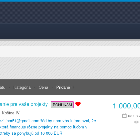
rátu
Kategória
Cena
Pridané
1 000,0
anie pre vaše projekty
PONÚKAM
Košice IV
03.08.
oczitibor51@gmail.comRád by som vás informoval, že
torá financuje rôzne projekty na pomoc ľuďom v
potreby sa pohybujú od 10 000 EUR