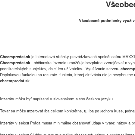
Všeobe
Všeobecné podmienky využíva
Chcempredat.sk
je internetová stránky prevádzkovaná spoločnosťou MAXXI
Chcempredat.sk
- občianska inzercia umožňuje bezplatne zverejňovať a vyh
podnikateľských subjektov, ďalej len užívateľov. Využívanie serveru
chcemp
Doplnkovou funkciou sa rozumie funkcia, ktorej aktivácia nie je nevyhnutne
chcempredat.sk
.
Inzeráty môžu byť napísané v slovenskom alebo českom jazyku.
Tovar sa môže inzerovať iba celkom konkrétne, tj. iba po jednom kuse, jednej 
Inzeráty v sekcii Práca musia minimálne obsahovať údaje v tvare: názov a p
Inzeráty v sekcii Služby musia minimálne obsahovať: názov a predmet činnos