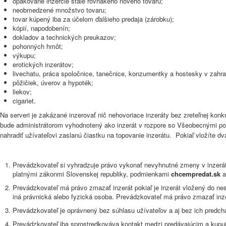
opakované inzercie stále rovnakého nového tovaru;
neobmedzené množstvo tovaru;
tovar kúpený iba za účelom ďalšieho predaja (zárobku);
kópií, napodobenín;
dokladov a technických preukazov;
pohonných hmôt;
výkupu;
erotických inzerátov;
livechatu, práca spoločnice, tanečnice, konzumentky a hostesky v zahra
pôžičiek, úverov a hypoték;
liekov;
cigariet.
Na serveri je zakázané inzerovať nič nehovoriace inzeráty bez zreteľnej konkr
bude administrátorom vyhodnotený ako inzerát v rozpore so Všeobecnými p
nahradiť užívateľovi zaslanú čiastku na topovanie inzerátu. Pokiaľ vložíte 
Prevádzkovateľ si vyhradzuje právo vykonať nevyhnutné zmeny v inzeráte,
platnými zákonmi Slovenskej republiky, podmienkami
chcempredat.sk
a
Prevádzkovateľ má právo zmazať inzerát pokiaľ je inzerát vložený do nes
iná právnická alebo fyzická osoba. Prevádzkovateľ má právo zmazať inze
Prevádzkovateľ je oprávnený bez súhlasu užívateľov a aj bez ich predc
Prevádzkovateľ iba sprostredkováva kontakt medzi predávajúcim a kupujú