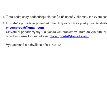
Tieto podmienky nadobúdajú platnosť a účinnosť v okamihu ich zverejnen
Užívateľ v prípade akýchkoľvek otázok týkajúcich sa poskytovania služ
chcempredat@gmail.com
Užívateľ v prípade výskytu akýchkoľvek problémov, ktoré sa vyskytnú v 
o podporu e-mailom na adrese:
chcempredat@gmail.com
.
Vypracované a schválene dňa 1.7.2012