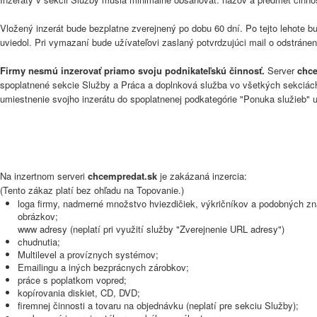
Vložený inzerát bude bezplatne zverejnený po dobu 60 dní. Po tejto lehote 
uviedol. Pri vymazaní bude užívateľovi zaslaný potvrdzujúci mail o odstráne
Firmy nesmú inzerovať priamo svoju podnikateľskú činnosť.
Server
chce
spoplatnené sekcie Služby a Práca a doplnková služba vo všetkých sekciác
umiestnenie svojho inzerátu do spoplatnenej podkategórie "Ponuka služieb" u
Na inzertnom serveri
chcempredat.sk
je zakázaná inzercia:
(Tento zákaz platí bez ohľadu na Topovanie.)
loga firmy, nadmerné množstvo hviezdičiek, výkričníkov a podobných zna
obrázkov;
www adresy (neplatí pri využití služby "Zverejnenie URL adresy")
chudnutia;
Multilevel a províznych systémov;
Emailingu a iných bezprácnych zárobkov;
práce s poplatkom vopred;
kopírovania diskiet, CD, DVD;
firemnej činnosti a tovaru na objednávku (neplatí pre sekciu Služby);