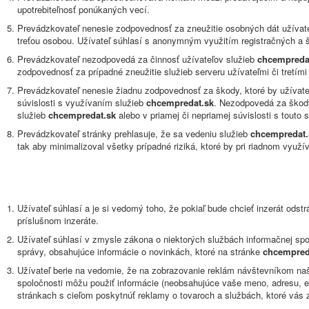
upotrebiteľnosť ponúkaných vecí.
Prevádzkovateľ nenesie zodpovednosť za zneužitie osobných dát užívat
treťou osobou. Užívateľ súhlasí s anonymným využitím registračných a š
Prevádzkovateľ nezodpovedá za činnosť užívateľov služieb
chcempreda
zodpovednosť za prípadné zneužitie služieb serveru užívateľmi či tretím
Prevádzkovateľ nenesie žiadnu zodpovednosť za škody, ktoré by užívate
súvislosti s využívaním služieb
chcempredat.sk
. Nezodpovedá za škody
služieb
chcempredat.sk
alebo v priamej či nepriamej súvislosti s touto
Prevádzkovateľ stránky prehlasuje, že sa vedeniu služieb
chcempredat.
tak aby minimalizoval všetky prípadné riziká, ktoré by pri riadnom využ
Užívateľ súhlasí a je si vedomý toho, že pokiaľ bude chcieť inzerát odst
príslušnom inzeráte.
Užívateľ súhlasí v zmysle zákona o niektorých službách informačnej spo
správy, obsahujúce informácie o novinkách, ktoré na stránke
chcempred
Užívateľ berie na vedomie, že na zobrazovanie reklám návštevníkom naš
spoločnosti môžu použiť informácie (neobsahujúce vaše meno, adresu, e
stránkach s cieľom poskytnúť reklamy o tovaroch a službách, ktoré vás 