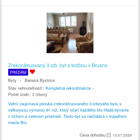
Zrekonštruovaný 3-izb. byt s lodžiou v Brusno
PREDÁM
Byty
Banská Bystrica
Stav nehnuteľnosti::
Kompletná rekonštrukcia
Počet izieb::
3 izbový
Veľmi zaujímavá ponuka zrekonštruovaného 3-izbového bytu s
veľkorysou výmerou 91 m2, ktorý očarí každého kto hľadá bývanie
v tichom a zelenom prostredí. Tento byt sa nachádza v kúpeľnom
meste Bru
Cena dohodou
13.07.2026