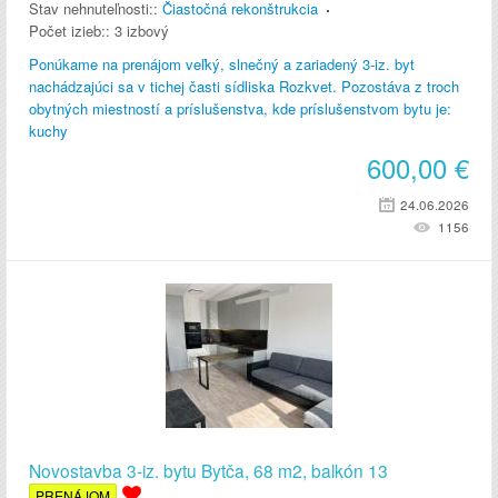
Stav nehnuteľnosti::
Čiastočná rekonštrukcia
Počet izieb::
3 izbový
Ponúkame na prenájom veľký, slnečný a zariadený 3-iz. byt
nachádzajúci sa v tichej časti sídliska Rozkvet. Pozostáva z troch
obytných miestností a príslušenstva, kde príslušenstvom bytu je:
kuchy
600,00
€
24.06.2026
1156
Novostavba 3-iz. bytu Bytča, 68 m2, balkón 13
PRENÁJOM