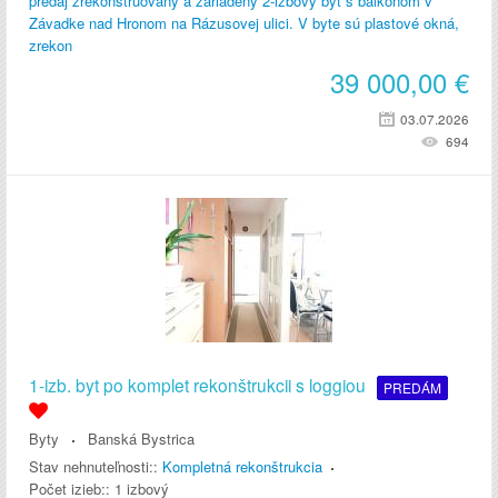
predaj zrekonštruovaný a zariadený 2-izbový byt s balkónom v
Závadke nad Hronom na Rázusovej ulici. V byte sú plastové okná,
zrekon
39 000,00
€
03.07.2026
694
1-izb. byt po komplet rekonštrukcii s loggiou
PREDÁM
Byty
Banská Bystrica
Stav nehnuteľnosti::
Kompletná rekonštrukcia
Počet izieb::
1 izbový