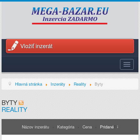
Vložiť inzerát
Toggle
navigat
Hlavná stránka
Inzeráty
Reality
Byty
BYTY
REALITY
Názov inzerátu
Kategória
Cena
Pridané