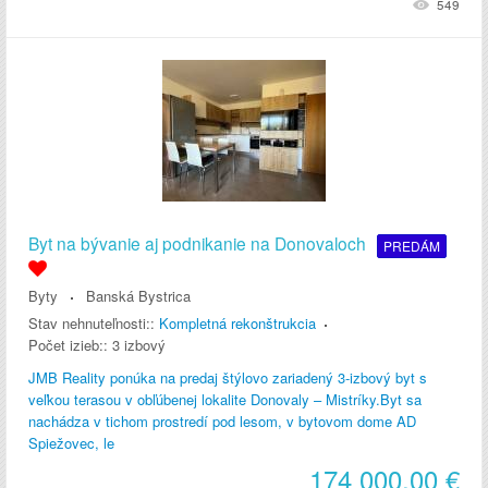
549
Byt na bývanie aj podnikanie na Donovaloch
PREDÁM
Byty
Banská Bystrica
Stav nehnuteľnosti::
Kompletná rekonštrukcia
Počet izieb::
3 izbový
JMB Reality ponúka na predaj štýlovo zariadený 3-izbový byt s
veľkou terasou v obľúbenej lokalite Donovaly – Mistríky.Byt sa
nachádza v tichom prostredí pod lesom, v bytovom dome AD
Spiežovec, le
174 000,00
€