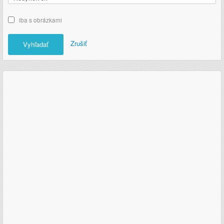
iba s obrázkami
Zrušiť
Vyhľadať