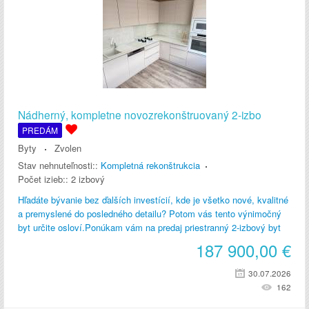
Nádherný, kompletne novozrekonštruovaný 2-izbo
PREDÁM
Byty
Zvolen
Stav nehnuteľnosti::
Kompletná rekonštrukcia
Počet izieb::
2 izbový
Hľadáte bývanie bez ďalších investícií, kde je všetko nové, kvalitné
a premyslené do posledného detailu? Potom vás tento výnimočný
byt určite osloví.Ponúkam vám na predaj priestranný 2-izbový byt
187 900,00
€
30.07.2026
162