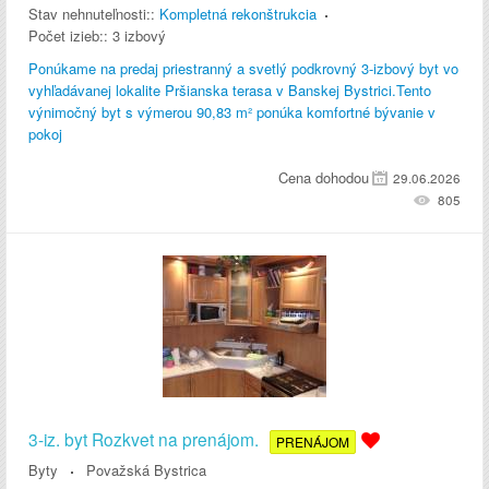
Stav nehnuteľnosti::
Kompletná rekonštrukcia
Počet izieb::
3 izbový
Ponúkame na predaj priestranný a svetlý podkrovný 3-izbový byt vo
vyhľadávanej lokalite Pršianska terasa v Banskej Bystrici.Tento
výnimočný byt s výmerou 90,83 m² ponúka komfortné bývanie v
pokoj
Cena dohodou
29.06.2026
805
3-iz. byt Rozkvet na prenájom.
PRENÁJOM
Byty
Považská Bystrica