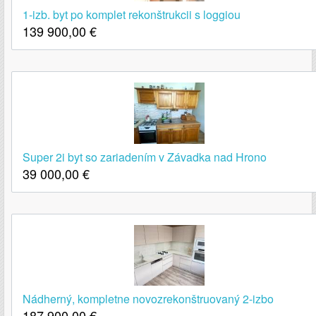
1-izb. byt po komplet rekonštrukcii s loggiou
139 900,00
€
Super 2i byt so zariadením v Závadka nad Hrono
39 000,00
€
Nádherný, kompletne novozrekonštruovaný 2-izbo
187 900,00
€